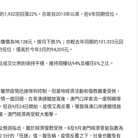
1,932宗回落22%，亦是自2015年以來，近6年同期低位。
為98,128元，按月下跌5%；亦較去年同期的101,333元回
低位，僅高於今年2月的94,205元。
成交比例則保持平穩，維持現樓佔94%及樓花6%之比。
，雖然疫情迅速得到控制，但當地經濟活動和復甦嚴重受挫，
疫情一度回穩，在粵澳通關放寬後，澳門口岸客流一度明顯增
但自9月24日開始，疫情又再反覆，導致珠澳口岸通關措施
湯，澳門經濟再受較大衝擊。
及預測指出，鑑於經濟復甦受挫，8及9月澳門經濟景氣指數為
近2.5分的「低迷」值。報告稱，疫情反覆之下，社會也難免有