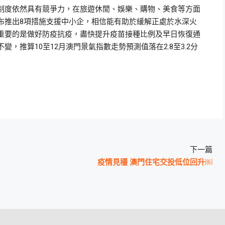
制度依然具有競爭力，在旅遊休閒、娛樂、購物、美食等方面
布推出8項措施支援中小企，相信能有助於緩解正處於水深火
重要的是做好防疫抗疫，盡快提升疫苗接種比例及早日恢復通
，推算10至12月澳門景氣指數走勢預測值落在2.8至3.2分
下一篇
疫情見穩 澳門住宅交投低位回升￼