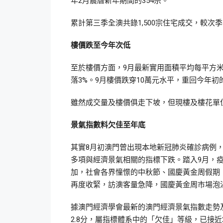
年2月農曆新年期間的354宗。
累計第三季全澳共錄1,500宗住宅成交，較次季的
樓價跌至今年次低
至於樓價方面，9月最新實用面積平均每平方米樓價
落3%。9月樓價跌穿10萬元水平，重回今年初的
雖然成交量及樓價俱走下坡，但現樓及樓花單位
景氣指數料欠佳至年底
其實8月初澳門曾出現本地新冠肺炎確診病例
多項與經濟景氣相關的指標下跌。踏入9月，
加，社會各界憧憬的中秋節、國慶黃金周假期，
再度收緊，訪澳客量急降，國慶黃金周市場泡
據澳門經濟學會最新的澳門經濟景氣指數走勢
2.8分，屬指標體系中的「欠佳」等級，已接