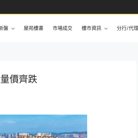
新盤
屋苑樓書
市場成交
樓市資訊
分行/代
季量價齊跌