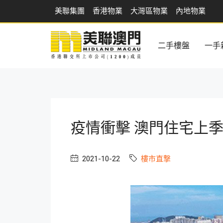
美聯集團
香港物業
大灣區物業
內地物業
二手樓盤
一手
疫情衝擊 澳門住宅上
2021-10-22
樓市直撃