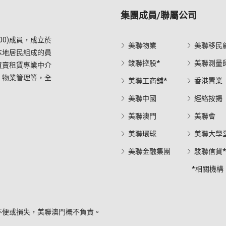
集團成員/聯屬公司
0)成員，成立於
美聯物業
美聯移民
本地居民組成的員
鋑聯控股*
美聯測量
買賣租賃專業中介
，物業管理等，全
美聯工商舖*
香港置業
美聯中國
經絡按揭
美聯澳門
美聯會
美聯環球
美聯大學
美聯金融集團
駿聯信貸
*相關機構
不便或損失，美聯澳門概不負責。