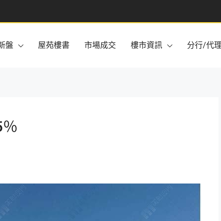
新盤
屋苑樓書
市場成交
樓市資訊
分行/代
5％