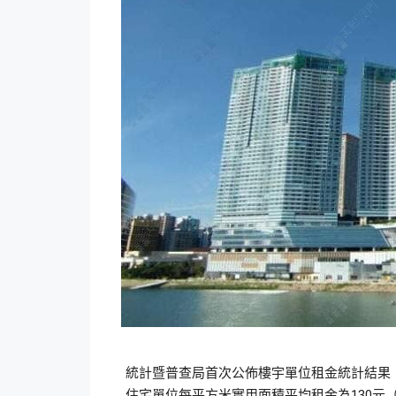
統計暨普查局首次公佈樓宇單位租金統計結果
住宅單位每平方米實用面積平均租金為130元