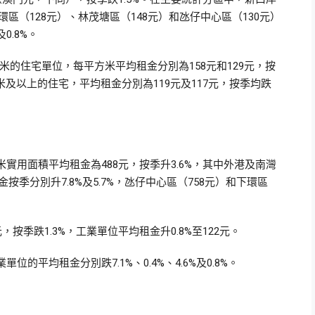
環區（128元）、林茂塘區（148元）和氹仔中心區（130元）
及0.8%。
平方米的住宅單位，每平方米平均租金分別為158元和129元，按
50平方米及以上的住宅，平均租金分別為119元及117元，按季均跌
實用面積平均租金為488元，按季升3.6%，其中外港及南灣
按季分別升7.8%及5.7%，氹仔中心區（758元）和下環區
按季跌1.3%，工業單位平均租金升0.8%至122元。
平均租金分別跌7.1%、0.4%、4.6%及0.8%。