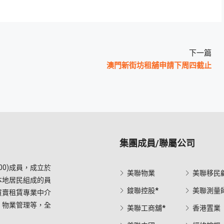
下一篇
澳門新街坊租舖申請下周四截止
集團成員/聯屬公司
0)成員，成立於
美聯物業
美聯移民
本地居民組成的員
鋑聯控股*
美聯測量
買賣租賃專業中介
，物業管理等，全
美聯工商舖*
香港置業