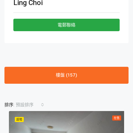
Ling Choi
電郵聯絡
樓盤 (157)
排序:
預設排序
在售
超筍