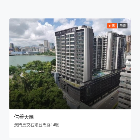
在售
熱賣
信譽天匯
澳門馬交石炮台馬路14號