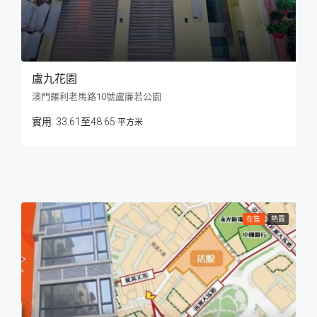
盧九花園
澳門羅利老馬路10號盧廉若公園
33.61至48.65
平方米
在售
熱賣