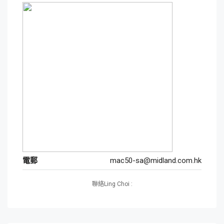
電郵
mac50-sa@midland.com.hk
聯絡Ling Choi :