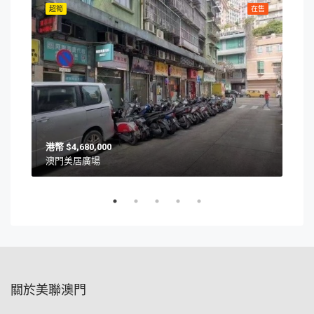
在售
超筍
在售
超筍
$4,680,000
澳門美居廣場
澳門
關於美聯澳門