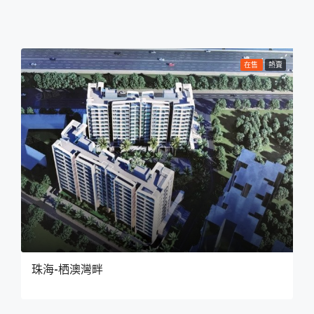
在售
熱賣
珠海-栖澳灣畔