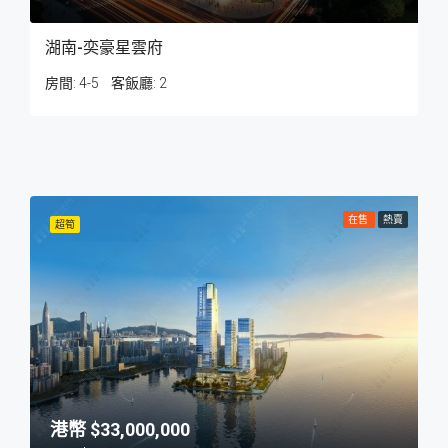
湖南-奕豪星雲府
房間:
4-5
客飯廳:
2
在售
熱賣
超筍
$33,000,000