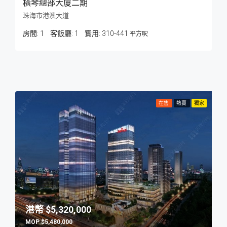
橫琴總部大廈二期
珠海市港澳大道
房間:
1
客飯廳:
1
310-441
平方呎
在售
熱賣
獨家
$5,320,000
$5,480,000