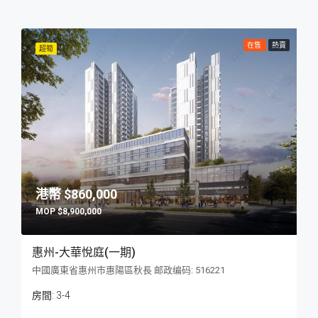
在售
熱賣
超筍
$860,000
$8,900,000
惠州-大華悅庭(一期)
中國廣東省惠州市惠陽區秋長 邮政编码: 516221
房間:
3-4