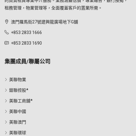
的買賣租賃專業中介服務。業務涵蓋估價，專業報告，銀行按揭，
租務管理，物業管理等，全面覆蓋客戶的置業所需。
澳門羅馬街27號建興龍廣場地下G舖
+853 2833 1666
+853 2833 1690
集團成員/聯屬公司
美聯物業
鋑聯控股*
美聯工商舖*
美聯中國
美聯澳門
美聯環球