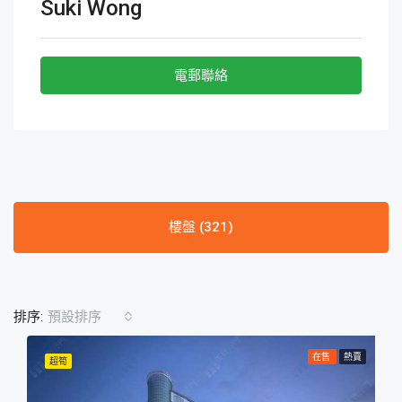
Suki Wong
電郵聯絡
樓盤 (321)
排序:
預設排序
在售
熱賣
超筍