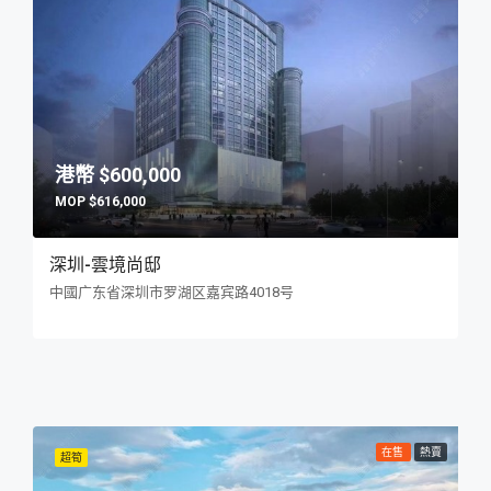
$600,000
$616,000
深圳-雲境尚邸
中國广东省深圳市罗湖区嘉宾路4018号
在售
熱賣
超筍