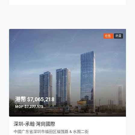
在售
熱賣
$7,065,218
$7,277,175
深圳-承翰·灣尙國際
中國广东省深圳市福田区福强路 & 水围二街