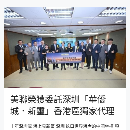
美聯榮獲委託深圳「華僑
城．新璽」香港區獨家代理
十年深圳灣 海上見新璽 深圳·蛇口世界海岸的中國坐標 項