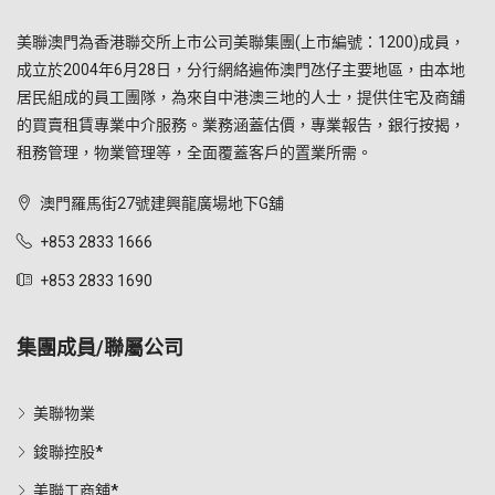
美聯澳門為香港聯交所上市公司美聯集團(上市編號：1200)成員，
成立於2004年6月28日，分行網絡遍佈澳門氹仔主要地區，由本地
居民組成的員工團隊，為來自中港澳三地的人士，提供住宅及商舖
的買賣租賃專業中介服務。業務涵蓋估價，專業報告，銀行按揭，
租務管理，物業管理等，全面覆蓋客戶的置業所需。
澳門羅馬街27號建興龍廣場地下G舖
+853 2833 1666
+853 2833 1690
集團成員/聯屬公司
美聯物業
鋑聯控股*
美聯工商舖*