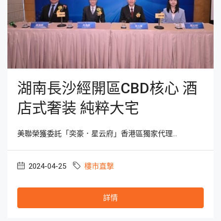
湖南長沙經開區CBD核心 酒
店式奢装 純粹大宅
美聯榮獲委託「奕豪．星云府」香港區獨家代理...
2024-04-25
樓市直撃
詳情