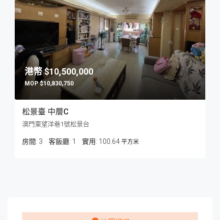
$10,500,000
$10,830,750
松景臺 中層C
澳門東望洋巷1號松景台
房間:
3
客飯廳:
1
100.64
平方米