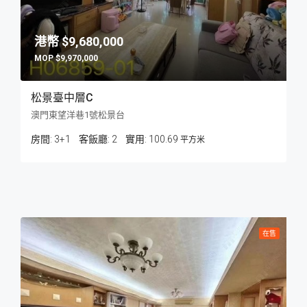
$9,680,000
$9,970,000
松景臺中層C
澳門東望洋巷1號松景台
房間:
3+1
客飯廳:
2
100.69
平方米
在售