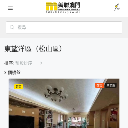
東望洋區（松山區）
排序:
預設排序
3 個樓盤
在售
減價盤
超筍