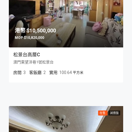
$10,500,000
$10,820,000
松景台高層C
澳門東望洋巷1號松景台
房間:
3
客飯廳:
2
100.64
平方米
在售
減價盤