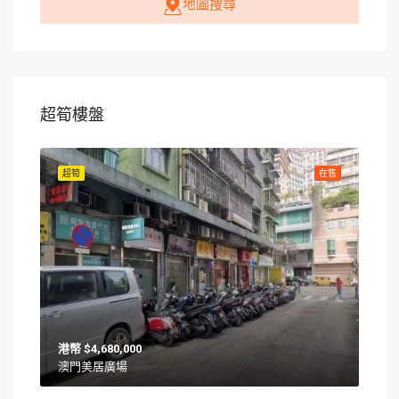
地圖搜尋
超筍樓盤
在售
超筍
在售
超筍
$4,680,000
澳門美居廣場
澳門