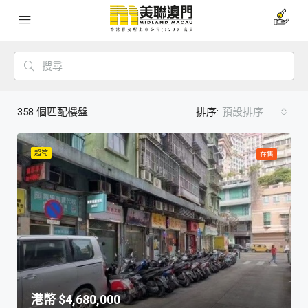
358
個匹配樓盤
排序:
預設排序
超筍
在售
$4,680,000