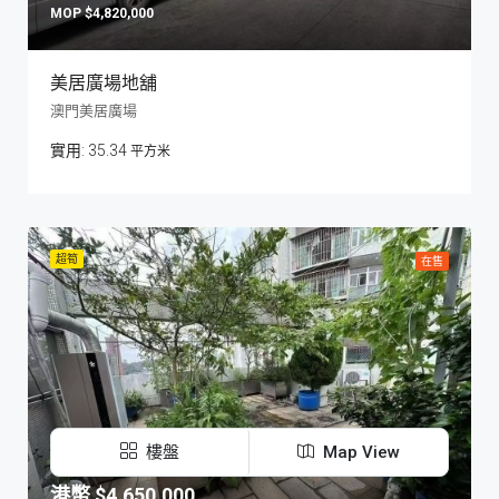
$4,820,000
美居廣場地舖
澳門美居廣場
35.34
平方米
超筍
在售
樓盤
Map View
$4,650,000