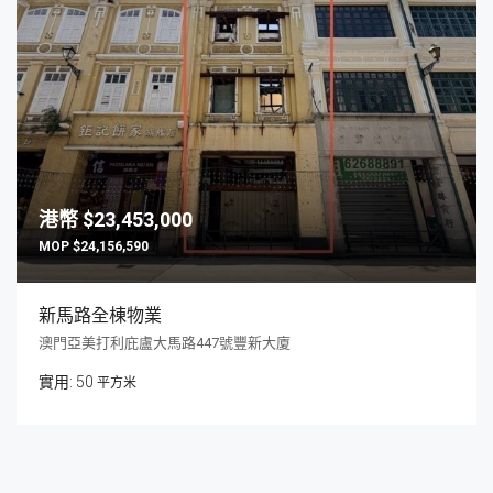
$23,453,000
$24,156,590
新馬路全棟物業
澳門亞美打利庇盧大馬路447號豐新大廈
50
平方米