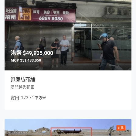
$49,935,000
$51,433,050
雅廉訪商舖
澳門越秀花園
123.71
平方米
在售