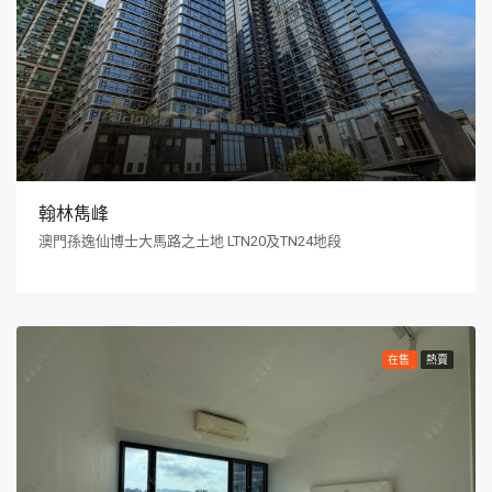
翰林雋峰
澳門孫逸仙博士大馬路之土地 LTN20及TN24地段
在售
熱賣