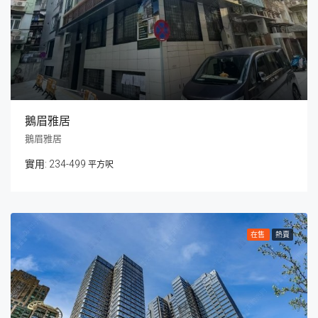
鵝眉雅居
鵝眉雅居
234-499
平方呎
在售
熱賣