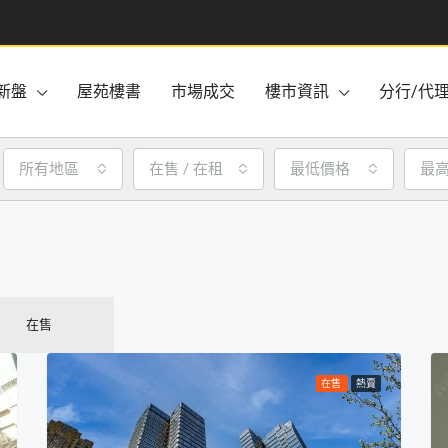
新盤
屋苑樓書
市場成交
樓市資訊
分行/代
所有地區
在售 / 在租
最低價格
最
在售
在售
熱賣