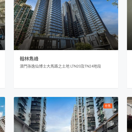
翰林雋峰
澳門孫逸仙博士大馬路之土地 LTN20及TN24地段
在售