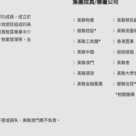
集團成員/聯屬公司
0)成員，成立於
美聯物業
美聯移民
本地居民組成的員
鋑聯控股*
美聯測量
買賣租賃專業中介
，物業管理等，全
美聯工商舖*
香港置業
美聯中國
經絡按揭
美聯澳門
美聯會
美聯環球
美聯大學
美聯金融集團
駿聯信貸
*相關機構
不便或損失，美聯澳門概不負責。