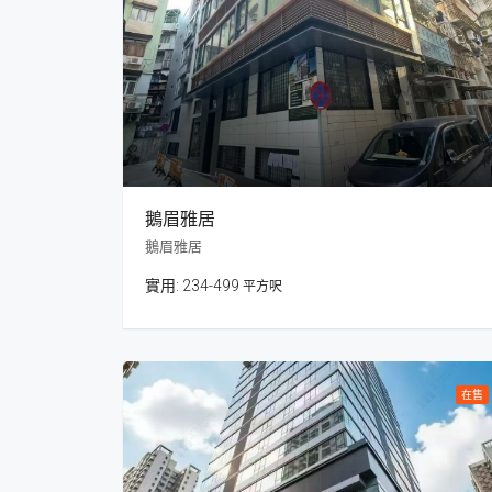
鵝眉雅居
鵝眉雅居
234-499
平方呎
在售