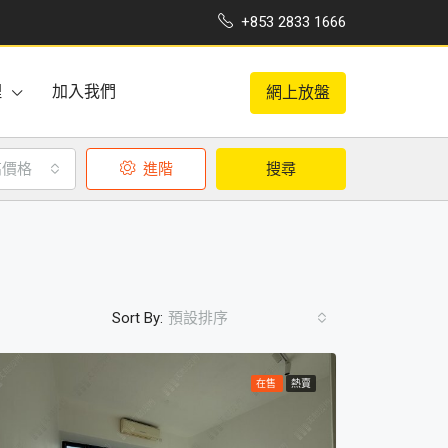
+853 2833 1666
理
加入我們
網上放盤
高價格
進階
搜尋
Sort By:
預設排序
在售
熱賣