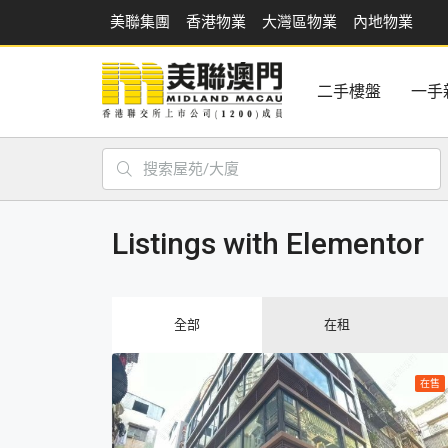
美聯集團
香港物業
大灣區物業
內地物業
二手樓盤
一手
Listings with Elementor
全部
在租
在售