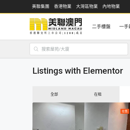
美聯集團
香港物業
大灣區物業
內地物業
二手樓盤
一手
Listings with Elementor
全部
在租
在售