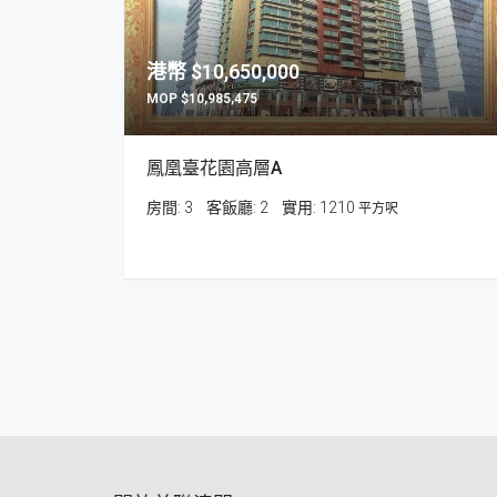
$10,650,000
$10,985,475
鳳凰臺花園高層A
房間:
3
客飯廳:
2
1210
平方呎