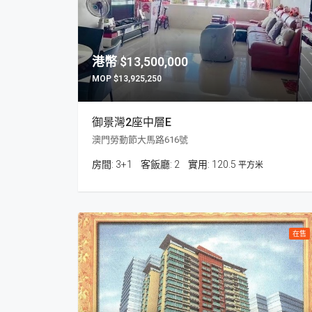
$13,500,000
$13,925,250
御景灣2座中層E
澳門勞動節大馬路616號
房間:
3+1
客飯廳:
2
120.5
平方米
在售