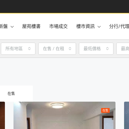
新盤
屋苑樓書
市場成交
樓市資訊
分行/代
所有地區
在售 / 在租
最低價格
最
在售
在售