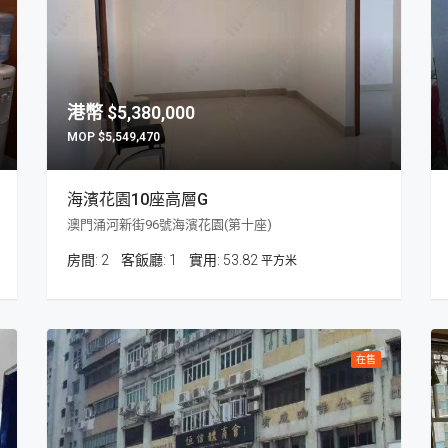
$5,380,000
$5,549,470
海濱花園10座高層G
澳門涌河新街96號海濱花園(第十座)
房間:
2
客飯廳:
1
53.82
平方米
在售