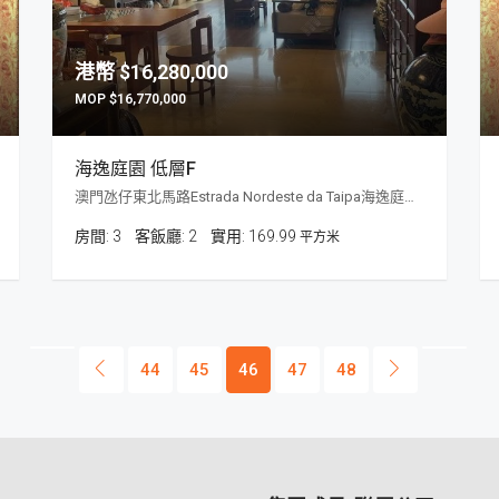
$16,280,000
$16,770,000
海逸庭園 低層F
澳門氹仔東北馬路Estrada Nordeste da Taipa海逸庭園(6座)
房間:
3
客飯廳:
2
169.99
平方米
44
45
46
47
48