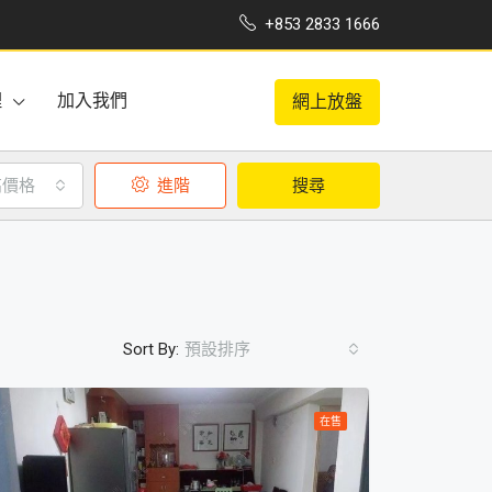
+853 2833 1666
理
加入我們
網上放盤
高價格
進階
搜尋
Sort By:
預設排序
在售