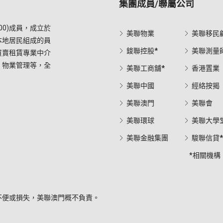
集團成員/聯屬公司
0)成員，成立於
美聯物業
美聯移民
本地居民組成的員
鋑聯控股*
美聯測量
買賣租賃專業中介
，物業管理等，全
美聯工商舖*
香港置業
美聯中國
經絡按揭
美聯澳門
美聯會
美聯環球
美聯大學
美聯金融集團
駿聯信貸
*相關機構
不便或損失，美聯澳門概不負責。