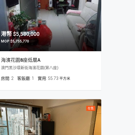
$5,580,000
$5,755,770
海濱花園8座低層A
澳門黑沙環新街海濱花園(第八座)
房間:
2
客飯廳:
1
55.73
平方米
在售