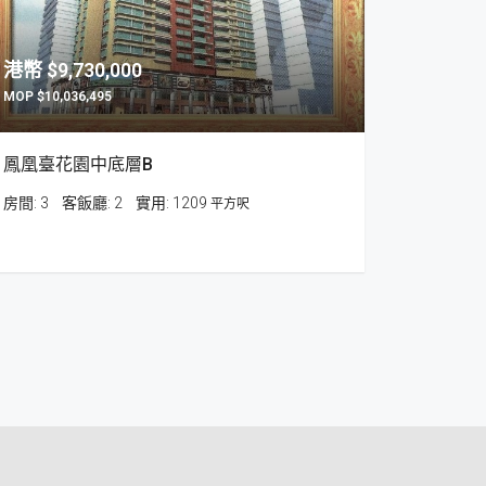
$9,730,000
$10,036,495
鳳凰臺花園中底層B
房間:
3
客飯廳:
2
1209
平方呎