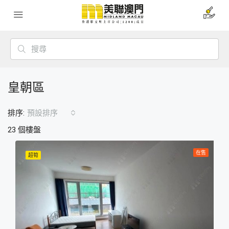
皇朝區
排序:
預設排序
23 個樓盤
在售
超筍