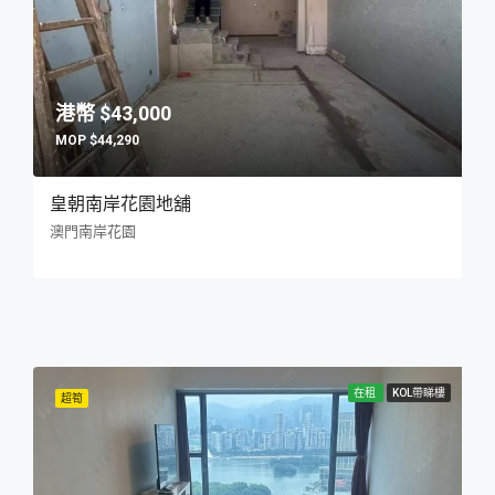
$43,000
$44,290
皇朝南岸花園地舖
澳門南岸花園
在租
KOL帶睇樓
超筍