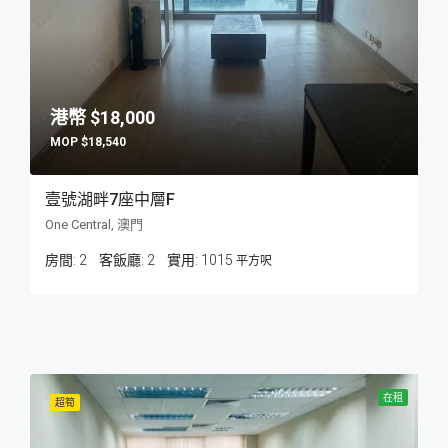
$18,000
$18,540
壹號湖畔7座中層F
One Central, 澳門
房間:
2
客飯廳:
2
1015
平方呎
在租
超筍