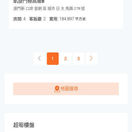
凱旋門極高層B
澳門新 口岸 皇朝 區 城市 日 大 馬路 278 號
房間:
4
客飯廳:
2
184.897
平方米
1
2
3
地圖搜尋
超筍樓盤