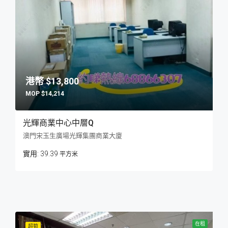
$13,800
$14,214
光輝商業中心中層Q
澳門宋玉生廣場光輝集團商業大廈
39.39
平方米
在租
超筍