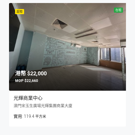
在租
超筍
$22,000
$22,660
光輝商業中心
澳門宋玉生廣場光輝集團商業大廈
119.4
平方米