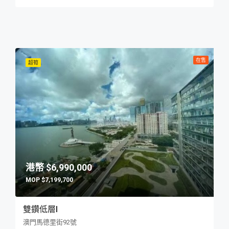
在售
超筍
$6,990,000
$7,199,700
雙鑽低層I
澳門馬德里街92號