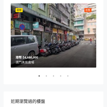
在售
超筍
在售
超筍
$4,680,000
澳門美居廣場
澳門
近期瀏覽過的樓盤