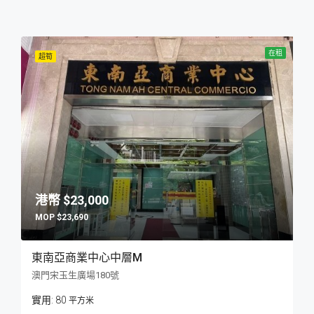
在租
超筍
$23,000
$23,690
東南亞商業中心中層M
澳門宋玉生廣場180號
80
平方米