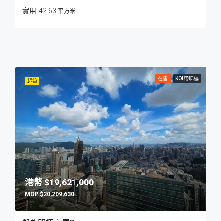
42.63
平方米
在售
KOL帶睇樓
超筍
$19,621,000
$20,209,630