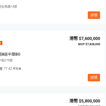
台馬路14號
詳情
超筍
$7,600,000
售
$7,828,000
$4,580,000
8座中層BO
澳門馬德里街92號
街275號
77.42
平方米
詳情
$5,800,000