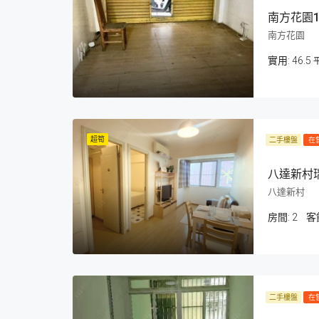
南方花園
南方花園
46.5
超筍
二手樓盤
在
八達新村
八達新村
房間:
2
客
二手樓盤
在