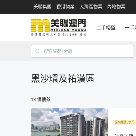
美聯集團
香港物業
大灣區物業
內地物業
二手樓盤
一手
黑沙環及祐漢區
13 個樓盤
屋苑樓書, 澳門