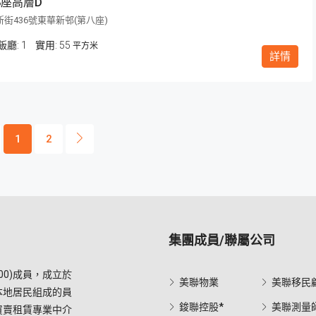
8座高層D
街436號東華新邨(第八座)
飯廳:
1
55
平方米
詳情
1
2
集團成員/聯屬公司
0)成員，成立於
美聯物業
美聯移民
本地居民組成的員
鋑聯控股*
美聯測量
買賣租賃專業中介