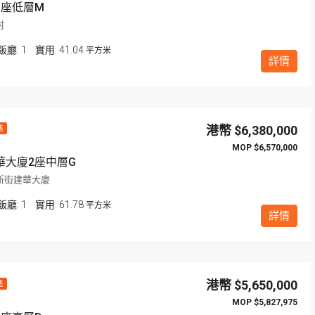
1座低層M
村
飯廳:
1
41.04
平方米
詳情
$6,380,000
售
$6,570,000
華大廈2座中層G
新街建華大廈
飯廳:
1
61.78
平方米
詳情
$5,650,000
售
$5,827,975