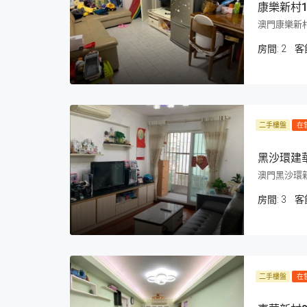
康樂新村
澳門康樂新
房間:
2
客
二手樓盤
在
黑沙環建
澳門黑沙環
房間:
3
客
二手樓盤
在