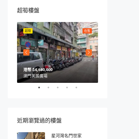
超筍樓盤
在售
超筍
在售
超筍
$4,680,000
$4,650,000
澳門美居廣場
澳門馬交石斜坡9號
近期瀏覽過的樓盤
星河灣名門世家