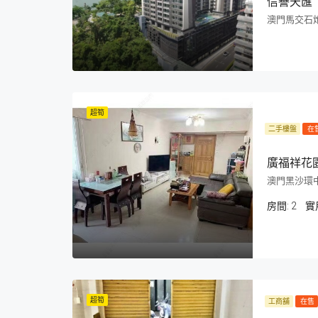
信譽天匯
澳門馬交石炮
超筍
二手樓盤
在
廣福祥花園
澳門黑沙環中
房間:
2
超筍
工商舖
在售