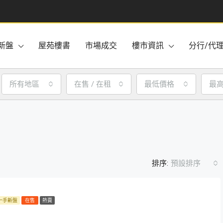
新盤
屋苑樓書
市場成交
樓市資訊
分行/代
所有地區
在售 / 在租
最低價格
最
排序:
預設排序
一手新盤
在售
熱賣