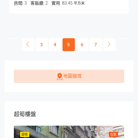
房間:
3
客飯廳:
2
83.45
平方米
3
4
5
6
7
地圖搜尋
超筍樓盤
在售
超筍
在售
超筍