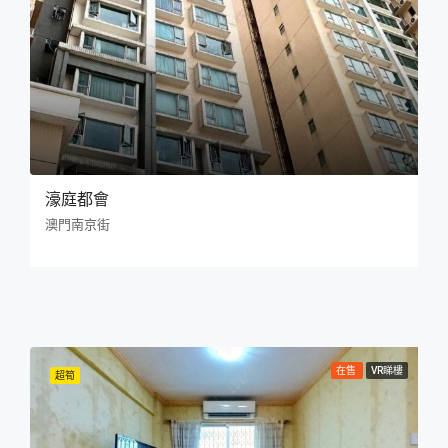
濠庭都會
澳門南京街
在售
VR睇樓
超筍