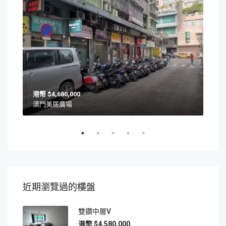
$4,680,000
澳門美居廣場
澳門
近期瀏覽過的樓盤
雙鑽中層V
$4,580,000