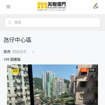
氹仔中心區
排序:
預設排序
109 個樓盤
在售
熱賣
超筍