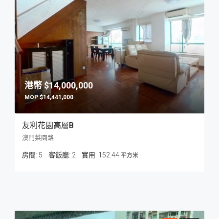
$14,000,000
$14,441,000
友利花園高層B
澳門菜園路
房間:
5
客飯廳:
2
152.44
平方米