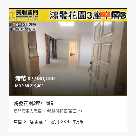
在售
VR睇樓
$7,980,000
$8,219,400
鴻發花園3座中層B
澳門廣東大馬路819號鴻發花園(第三座)
房間:
3
客飯廳:
1
83.45
平方米