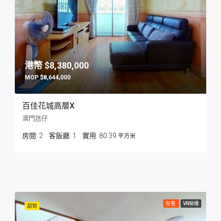
$8,380,000
$8,644,000
百佳花城高層X
澳門氹仔
房間:
2
客飯廳:
1
80.39
平方米
在售
VR睇樓
超筍