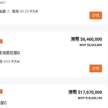
MW7
飯廳:
2
81.55
平方米
詳情
超筍
$6,460,000
售
$6,653,800
偉鴻閣低層D
$4,580,000
澳門馬德里街92號
64.6
平方米
詳情
$17,670,000
售
$18,200,100
層C