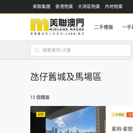
美聯集團
香港物業
大灣區物業
內地物業
二手樓盤
一手
氹仔舊城及馬場區
13 個樓盤
超筍
二手樓盤
在
星玥-星巒