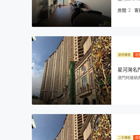
房間:
2
客
屋苑樓書
在
星河灣名
澳門柯維納
二手樓盤
在