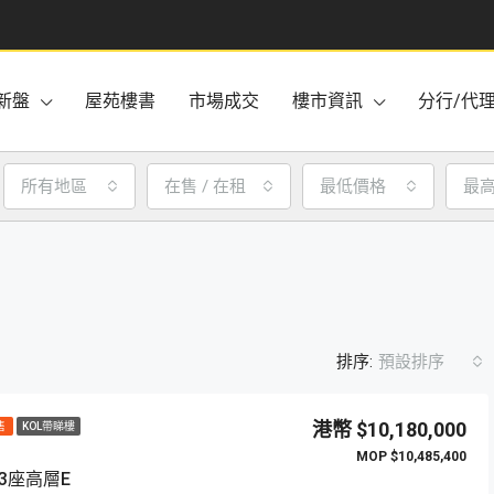
新盤
屋苑樓書
市場成交
樓市資訊
分行/代
所有地區
在售 / 在租
最低價格
最
排序:
預設排序
$10,180,000
售
KOL帶睇樓
$10,485,400
3座高層E