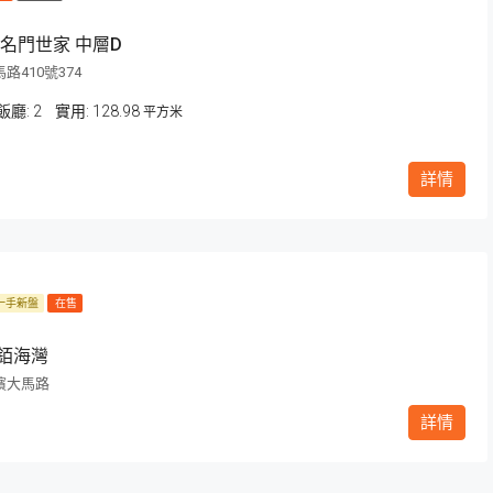
 名門世家 中層D
路410號374
飯廳:
2
128.98
平方米
詳情
一手新盤
在售
 銆海灣
濱大馬路
詳情