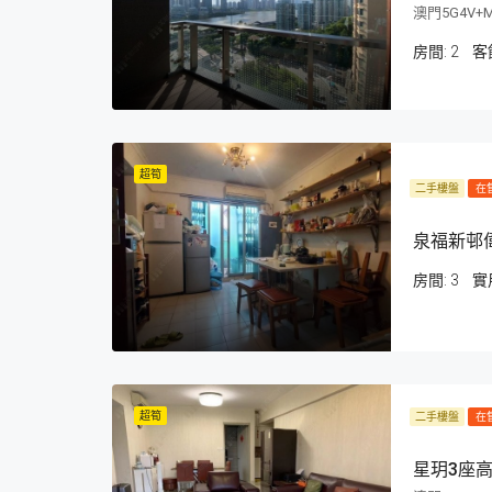
澳門5G4V+
房間:
2
客
超筍
二手樓盤
在
泉福新邨
房間:
3
超筍
二手樓盤
在
星玥3座高