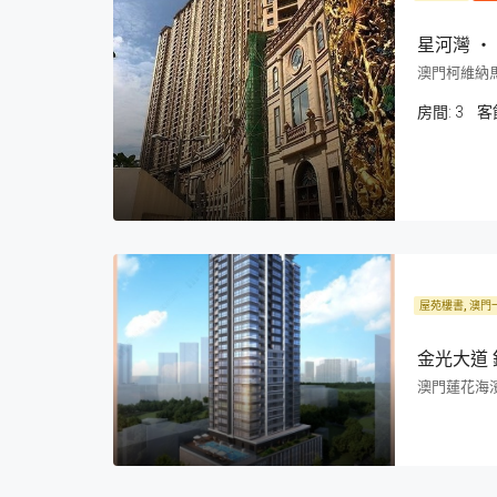
星河灣 ‧
澳門柯維納馬
房間:
3
客
屋苑樓書, 澳門
金光大道
澳門蓮花海