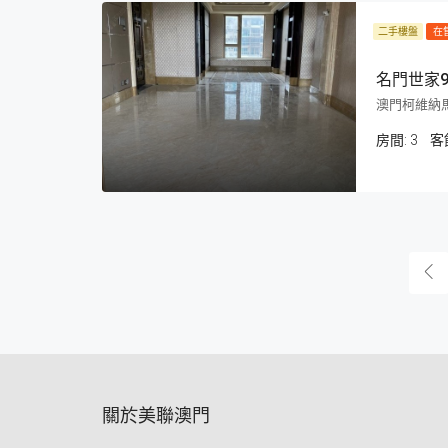
二手樓盤
在
名門世家
澳門柯維納馬
房間:
3
客
關於美聯澳門