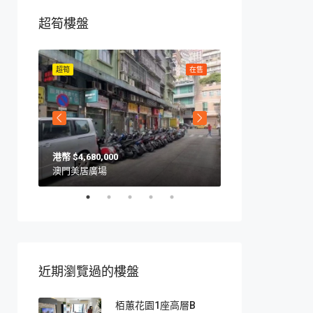
超筍樓盤
在售
超筍
在售
超筍
$4,680,000
$4,650,000
澳門美居廣場
澳門馬交石斜坡9號
近期瀏覽過的樓盤
栢蕙花園1座高層B