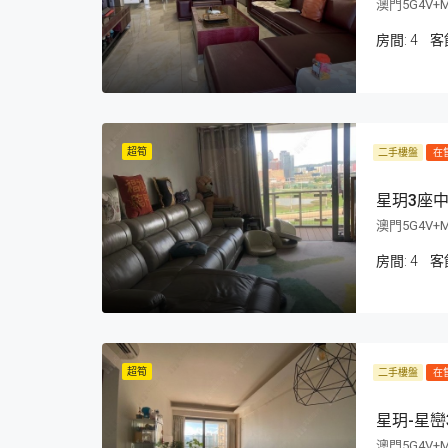
澳門5G4V+
房間:
4
客
超筍
二手樓盤
在
星玥3座中
澳門5G4V+
房間:
4
客
超筍
二手樓盤
在
星玥-星巒
澳門5G4V+