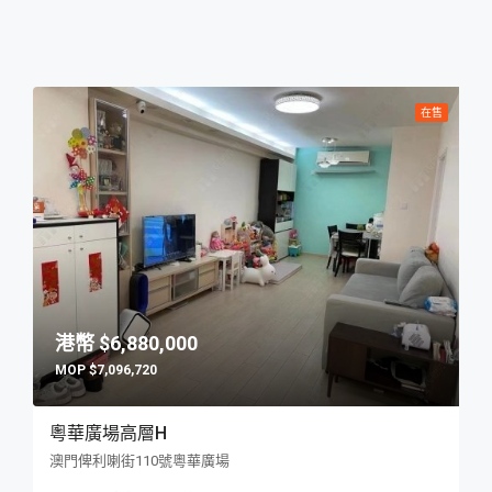
在售
$6,880,000
$7,096,720
粵華廣場高層H
澳門俾利喇街110號粵華廣場