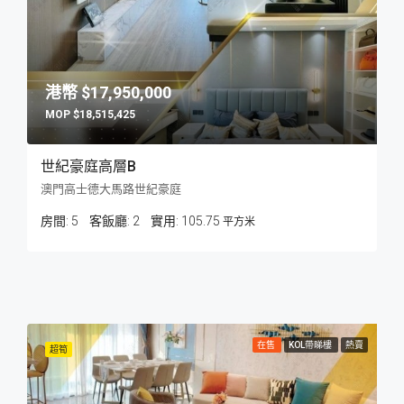
$17,950,000
$18,515,425
世紀豪庭高層B
澳門高士德大馬路世紀豪庭
房間:
5
客飯廳:
2
105.75
平方米
在售
KOL帶睇樓
熱賣
超筍