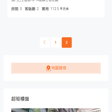
房間:
3
客飯廳:
2
112.5
平方米
1
2
地圖搜尋
超筍樓盤