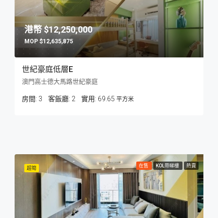
$12,250,000
$12,635,875
世紀豪庭低層E
澳門高士德大馬路世紀豪庭
房間:
3
客飯廳:
2
69.65
平方米
在售
KOL帶睇樓
熱賣
超筍