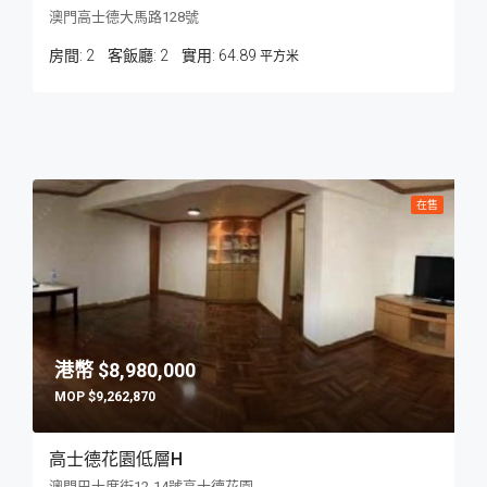
澳門高士德大馬路128號
房間:
2
客飯廳:
2
64.89
平方米
在售
$8,980,000
$9,262,870
高士德花園低層H
澳門巴士度街12-14號高士德花園