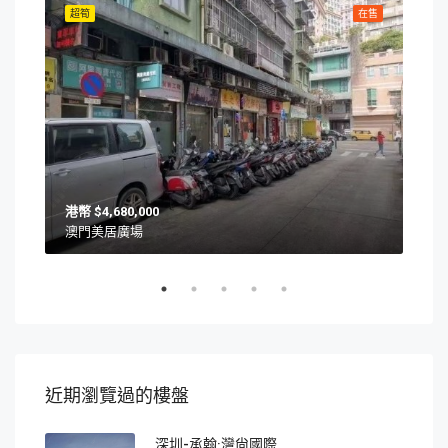
在售
超筍
在售
超筍
$4,680,000
澳門美居廣場
澳門
近期瀏覽過的樓盤
深圳-承翰·灣尙國際