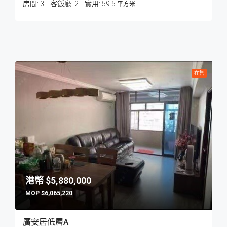
房間:
3
客飯廳:
2
59.5
平方米
在售
$5,880,000
$6,065,220
廣安居低層A