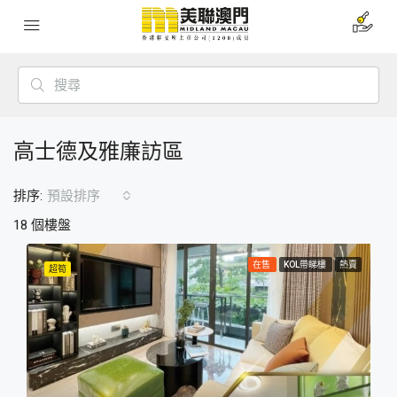
高士德及雅廉訪區
排序:
預設排序
18 個樓盤
在售
KOL帶睇樓
熱賣
超筍