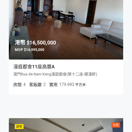
$16,500,000
$16,995,000
濠庭都會11座高層A
澳門Rua de Nam Keng濠庭都會(第十二座-蝶濠軒)
房間:
4
客飯廳:
2
179.993
平方米
在售
超筍