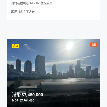
澳門布拉格街143-165號悅景峰
63.4
平方米
在售
超筍
$7,480,000
$7,704,400