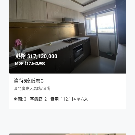
$17,130,000
$17,643,900
濠尚5座低層C
澳門廣東大馬路/濠尚
房間:
3
客飯廳:
2
112.114
平方米