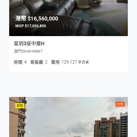
$16,560,000
$17,056,800
星玥3座中層H
澳門5G4V+MW7
房間:
4
客飯廳:
2
129.127
平方米
在售
超筍