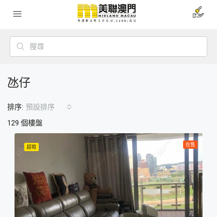
氹仔
排序:
預設排序
129 個樓盤
在售
超筍