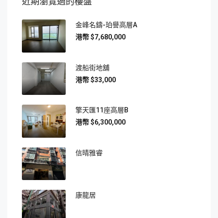
近期瀏覽過的樓盤
金峰名鑄-珀譽高層A
$7,680,000
渡船街地舖
$33,000
擎天匯11座高層B
$6,300,000
信晴雅睿
康龍居