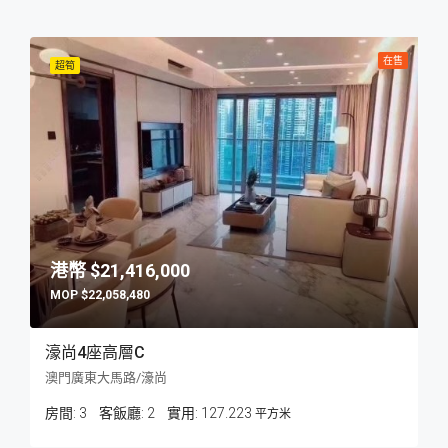
在售
超筍
$21,416,000
$22,058,480
濠尚4座高層C
澳門廣東大馬路/濠尚
房間:
3
客飯廳:
2
127.223
平方米