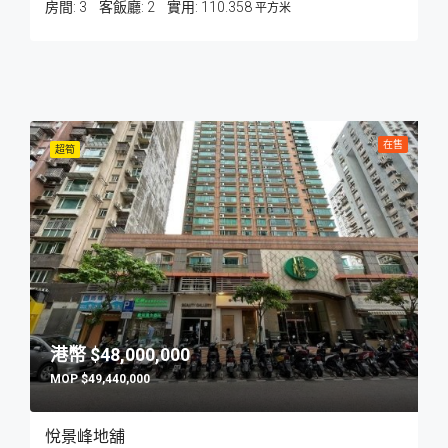
房間:
3
客飯廳:
2
110.358
平方米
在售
超筍
$48,000,000
$49,440,000
悅景峰地舖