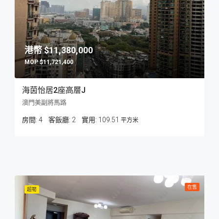
$11,380,000
$11,721,400
海茵怡居2座高層J
澳門美副將馬路
房間:
4
客飯廳:
2
109.51
平方米
在售
超筍