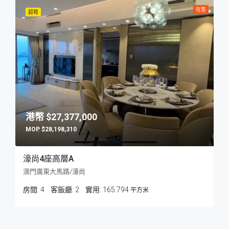
在售
超筍
$27,377,000
$28,198,310
濠尚4座高層A
澳門廣東大馬路/濠尚
房間:
4
客飯廳:
2
165.794
平方米