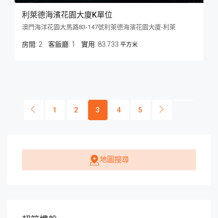
利萊德海濱花園大廈K單位
澳門海洋花園大馬路83-147號利萊德海濱花園大廈-利萊
房間:
2
客飯廳:
1
83.733
平方米
1
2
3
4
5
地圖搜尋