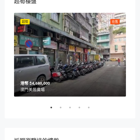
超筍樓盤
在售
超筍
在售
超筍
$4,680,000
澳門美居廣場
澳門