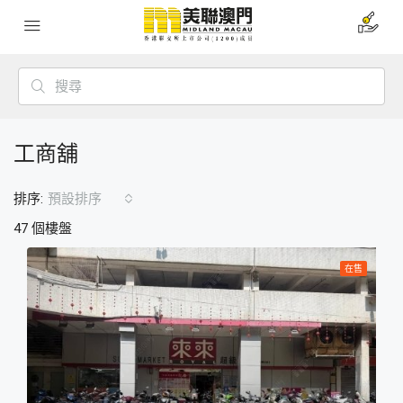
工商舖
排序:
預設排序
47 個樓盤
在售