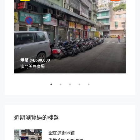
$4,680,000
澳門美居廣場
澳門
近期瀏覽過的樓盤
聖庇道街地舖