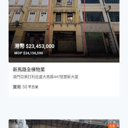
$23,453,000
$24,156,590
新馬路全棟物業
澳門亞美打利庇盧大馬路447號豐新大廈
50
平方米
在售