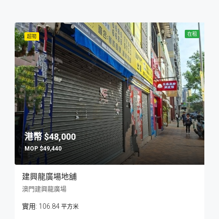
在租
超筍
$48,000
$49,440
建興龍廣場地舖
澳門建興龍廣場
106.84
平方米