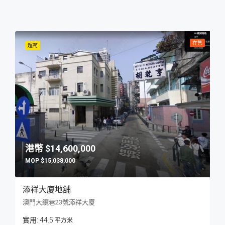
在售
超筍
$14,600,000
$15,038,000
添祥大廈地舖
澳門大纜巷23號添祥大廈
44.5
平方米