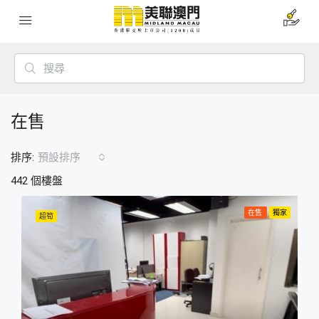
在售
排序:
預設排序
442 個樓盤
在售
獨家
超筍