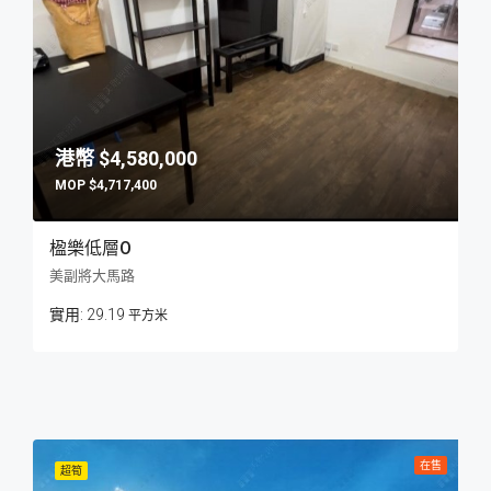
$4,580,000
$4,717,400
楹樂低層O
美副將大馬路
29.19
平方米
在售
超筍