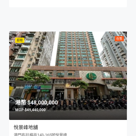
在售
超筍
$48,000,000
$49,440,000
悅景峰地舖
澳門布拉格街143-165號悅景峰