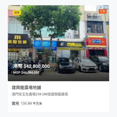
在售
超筍
$42,800,000
$44,084,000
建興龍廣場地舖
澳門宋玉生廣場238-286號建興龍廣場
106.84
平方米