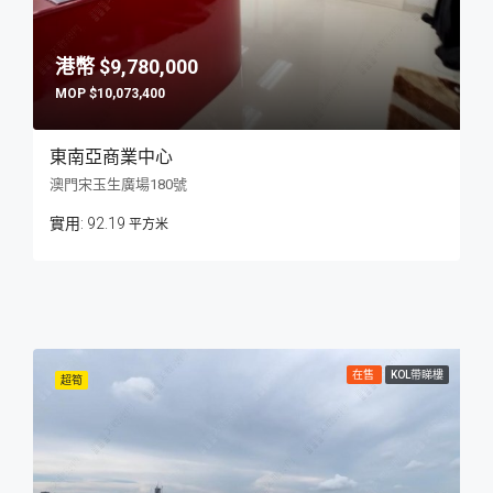
$9,780,000
$10,073,400
東南亞商業中心
澳門宋玉生廣場180號
92.19
平方米
在售
KOL帶睇樓
超筍