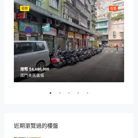
在售
超筍
在售
超筍
$4,680,000
澳門美居廣場
澳門
近期瀏覽過的樓盤