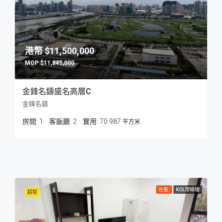
$11,500,000
$11,845,000
金鋒名鑄盛名高層C
金鋒名鑄
房間:
1
客飯廳:
2
70.987
平方米
在售
KOL帶睇樓
超筍