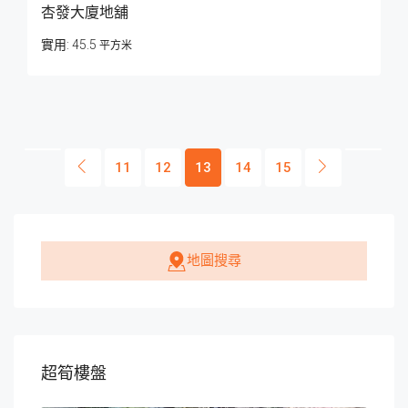
杏發大廈地舖
45.5
平方米
11
12
13
14
15
地圖搜尋
超筍樓盤