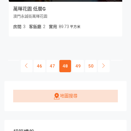
萬暉花園 低層G
澳門永誠街萬暉花園
房間:
3
客飯廳:
2
89.73
平方米
46
47
48
49
50
地圖搜尋