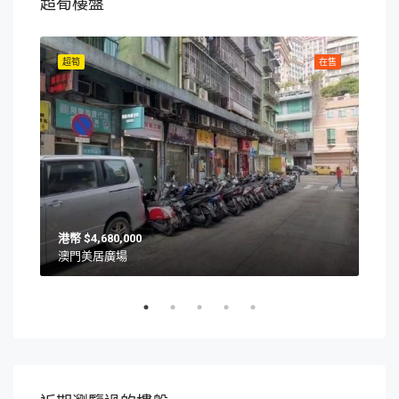
超筍樓盤
在售
超筍
在售
超筍
$4,680,000
澳門美居廣場
澳門