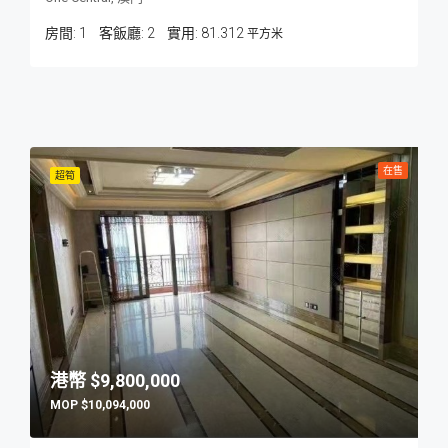
房間:
1
客飯廳:
2
81.312
平方米
在售
超筍
$9,800,000
$10,094,000