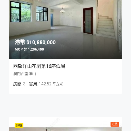
$10,880,000
$11,206,400
西望洋山花園第16座低層
澳門西望洋山
房間:
3
142.52
平方米
在售
超筍