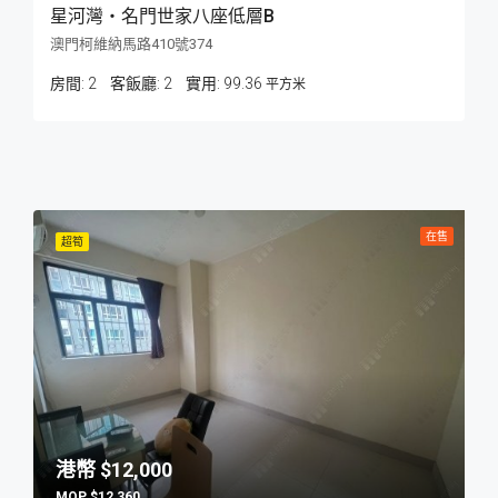
星河灣‧名門世家八座低層B
澳門柯維納馬路410號374
房間:
2
客飯廳:
2
99.36
平方米
在售
超筍
$12,000
$12,360