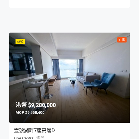
在售
超筍
$9,280,000
$9,558,400
壹號湖畔7座高層D
One Central, 澳門