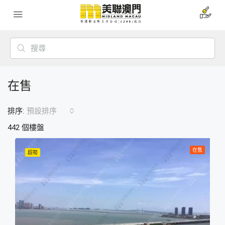
在售
排序:
預設排序
442 個樓盤
在售
超筍