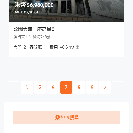
$6,980,000
$7,189,400
公園大道一座高層C
澳門宋玉生廣場748號
房間:
2
客飯廳:
1
46.8
平方米
5
6
7
8
9
地圖搜尋