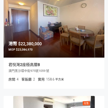
$22,380,000
$23,084,970
君悅灣2座極高層B
澳門黑沙環中街975號1059 號
房間:
4
客飯廳:
2
158.6
平方米
在售