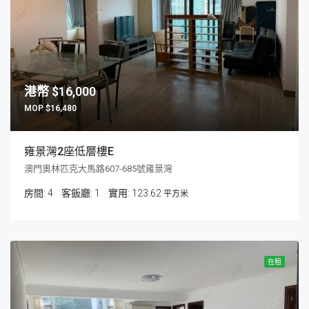
$16,000
$16,480
雍景灣2座低層樓E
澳門奧林匹克大馬路607-685號雍景灣
房間:
4
客飯廳:
1
123.62
平方米
在租