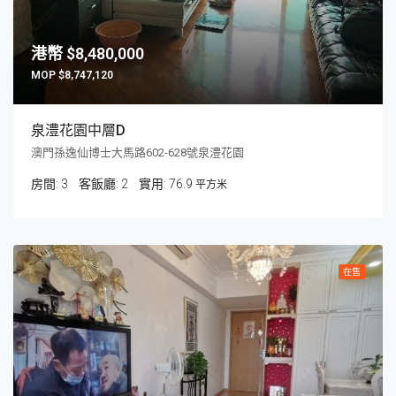
$8,480,000
$8,747,120
泉澧花園中層D
澳門孫逸仙博士大馬路602-628號泉澧花園
房間:
3
客飯廳:
2
76.9
平方米
在售