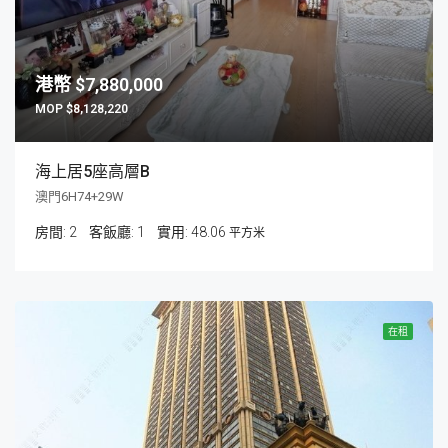
$7,880,000
$8,128,220
海上居5座高層B
澳門6H74+29W
房間:
2
客飯廳:
1
48.06
平方米
在租