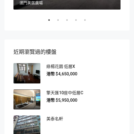
澳門美居廣場
澳門
近期瀏覽過的樓盤
綠楊花園 低層X
$4,650,000
擎天匯10座中低層C
$5,950,000
美泰名軒