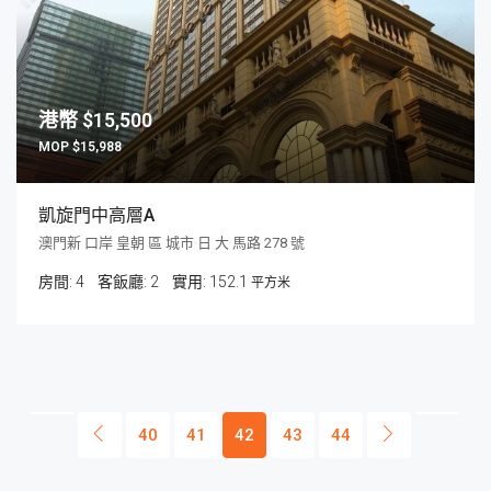
$15,500
$15,988
凱旋門中高層A
澳門新 口岸 皇朝 區 城市 日 大 馬路 278 號
房間:
4
客飯廳:
2
152.1
平方米
40
41
42
43
44