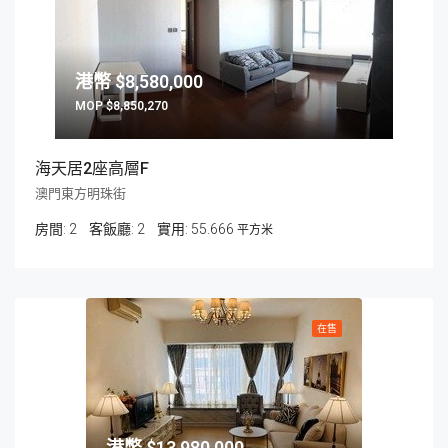
$8,580,000
$8,850,270
海天居2座高層F
澳門東方明珠街
房間:
2
客飯廳:
2
55.666
平方米
在售
$13,980,000