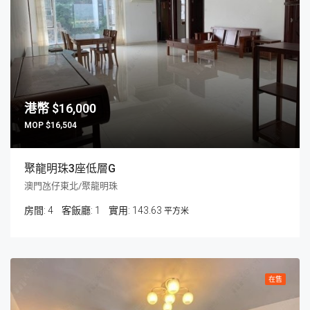
$16,000
$16,504
聚龍明珠3座低層G
澳門氹仔東北/聚龍明珠
房間:
4
客飯廳:
1
143.63
平方米
在售