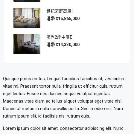
世紀豪庭高層I
$15,865,000
濠尚2座中層E
$14,330,000
Quisque purus metus, feugiat faucibus faucibus ut, vestibulum
vitae mi. Praesent tortor nulla, fringilla ut efficitur quis, rutrum
eget lectus. Fusce nec dui nec neque volutpat egestas.
Maecenas vitae diam ac tellus aliquet volutpat eget vitae nisl.
Donec ut metus in nulla convallis porta. Sed in odio orci. Nam
rutrum ipsum elit, id facilisis nisi rutrum quis.
Lorem ipsum dolor sit amet, consectetur adipiscing elit. Nunc