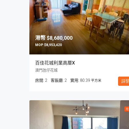
$8,680,000
$8,953,420
百佳花城利業高層X
澳門氹仔花城
房間:
2
客飯廳:
2
80.39
平方米
詳
在