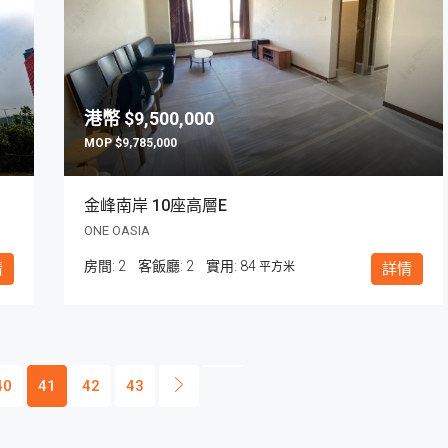
$9,500,000
$9,785,000
金峰南岸 10座高層E
ONE OASIA
房間:
2
客飯廳:
2
84
情
平方米
詳情
40
41
42
43