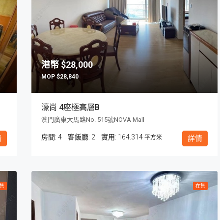
$28,000
$28,840
濠尚 4座極高層B
澳門廣東大馬路No. 515號NOVA Mall
房間:
4
客飯廳:
2
164.314
情
平方米
詳情
售
在售