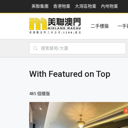
美聯集團
香港物業
大灣區物業
內地物業
二手樓盤
一手
With Featured on Top
485 個樓盤
在