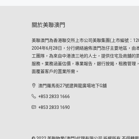
關於美聯澳門
美聯澳門為香港聯交所上市公司美聯集團(上市編號：120
2004年6月28日，分行網絡遍佈澳門氹仔主要地區，由
工團隊，為來自中港澳三地的人士，提供住宅及商舖的
服務。業務涵蓋估價，專業報告，銀行按揭，租務管理
面覆蓋客戶的置業所需。
澳門羅馬街27號建興龍廣場地下G舖
+853 2833 1666
+853 2833 1690
© 2022 美聯物業(澳門)代理有限公司 版權所有 不得轉載