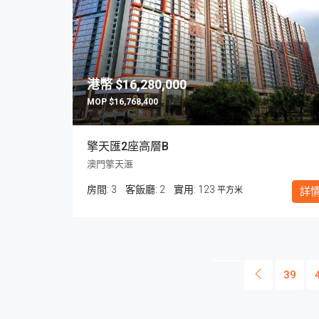
$16,280,000
$16,768,400
擎天匯2座高層B
澳門擎天滙
房間:
3
客飯廳:
2
123
平方米
詳
39