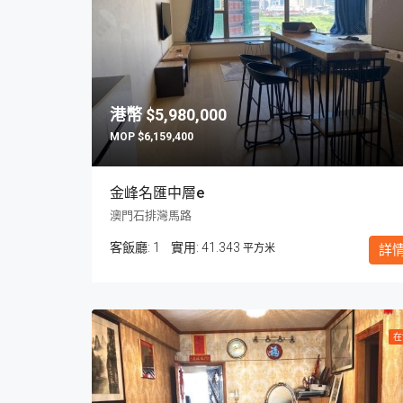
$5,980,000
$6,159,400
金峰名匯中層e
澳門石排灣馬路
客飯廳:
1
41.343
平方米
詳
在