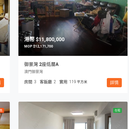
超筍
$11,800,000
$12,171,700
御景灣 2座低層A
$4,580,000
澳門馬德里街92號
澳門御景灣
房間:
3
客飯廳:
2
119
情
平方米
詳情
售
在租