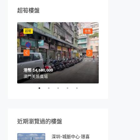
超筍樓盤
在售
超筍
在售
超筍
$4,680,000
$4,650,000
澳門美居廣場
澳門馬交石斜坡9號
近期瀏覽過的樓盤
深圳-城脈中心·璟喜