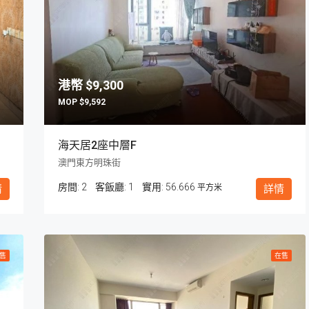
$9,300
$9,592
海天居2座中層F
澳門東方明珠街
房間:
2
客飯廳:
1
56.666
情
平方米
詳情
售
在售