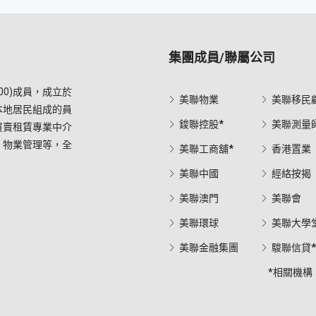
集團成員/聯屬公司
0)成員，成立於
美聯物業
美聯移民
本地居民組成的員
鋑聯控股*
美聯測量
買賣租賃專業中介
，物業管理等，全
美聯工商舖*
香港置業
美聯中國
經絡按揭
美聯澳門
美聯會
美聯環球
美聯大學
美聯金融集團
駿聯信貸
*相關機構