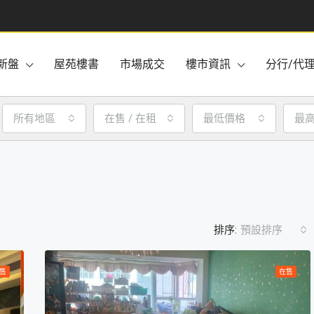
新盤
屋苑樓書
市場成交
樓市資訊
分行/代
所有地區
在售 / 在租
最低價格
最
排序:
預設排序
售
在售