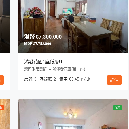
$7,300,000
$7,752,000
鴻發花園1座低層U
澳門米尼奧街341號鴻發花園(第一座)
房間:
3
客飯廳:
2
83.45
情
平方米
詳情
售
在租