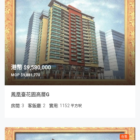
$9,580,000
$9,881,770
鳳凰臺花園高層G
房間:
3
客飯廳:
2
1152
平方呎
在售