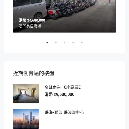
$4,680,000
澳門美居廣場
澳門
近期瀏覽過的樓盤
金峰南岸 10座高層E
$9,500,000
珠海-鹏瑞·珠澳灣中心