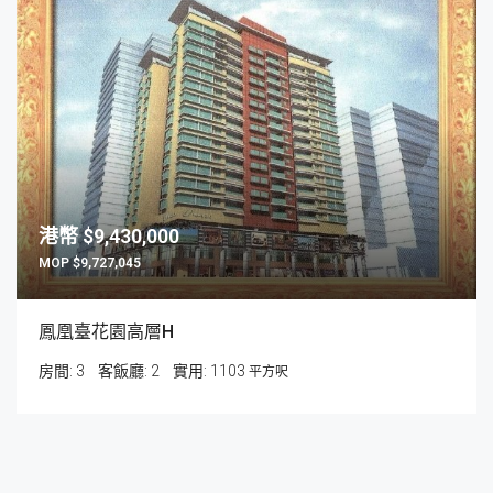
$9,430,000
$9,727,045
鳳凰臺花園高層H
房間:
3
客飯廳:
2
1103
平方呎