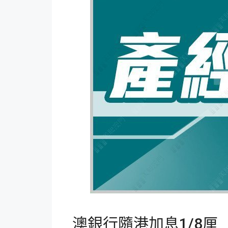
澳銀行隨港加息1/8厘