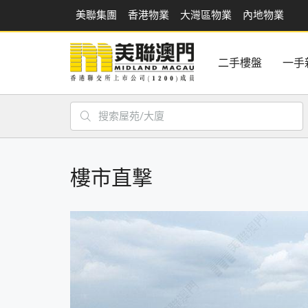
美聯集團
香港物業
大灣區物業
內地物業
二手樓盤
一手
樓市直撃