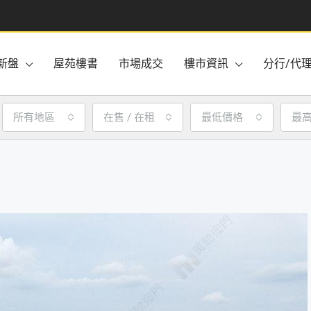
新盤
屋苑樓書
市場成交
樓市資訊
分行/代
所有地區
在售 / 在租
最低價格
最